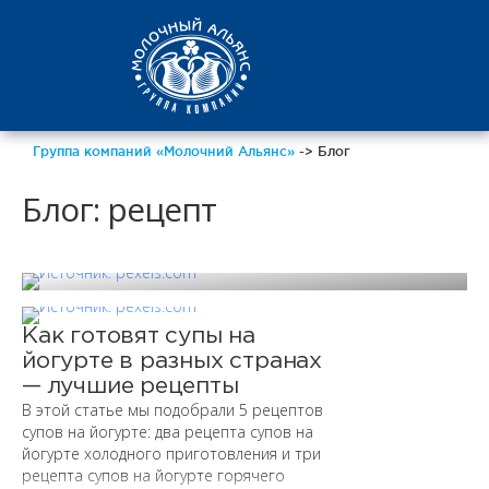
Что приготовить с
Группа компаний «Молочний Альянс»
-> Блог
баклажанами —
Блог: рецепт
простые рецепты
вкусных блюд
Как готовят супы на
йогурте в разных странах
— лучшие рецепты
В этой статье мы подобрали 5 рецептов
супов на йогурте: два рецепта супов на
йогурте холодного приготовления и три
рецепта супов на йогурте горячего