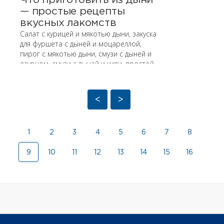
— простые рецепты
вкусных лакомств
Салат с курицей и мякотью дыни, закуска
для фуршета с дыней и моцареллой,
пирог с мякотью дыни, смузи с дыней и
огурцом, смузи с дыней и киви, простой
рецепт мороженого из дыни — все
рецепты в нашей статье.
<
>
1
2
3
4
5
6
7
8
9
10
11
12
13
14
15
16