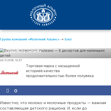
Вкусно, интересно,
полезно — 6 десертов
для маленьких детей
Детские йогурты с фруктовыми и ягодными
наполнителями, молочные коктейли и смузи, детские
Группа компаний «Молочний Альянс»
->
Блог
творожные пасты и какао с молоком — в этой статье мы
сделали подборку десертов, которыми можно
порадовать ребенка.
20.11.2018, 12:37
Торговая марка с насыщенной
историей качества
продолжительностью более полувека
0
Известно, что молоко и молочные продукты — важная
составляющая детского рациона. И, если до