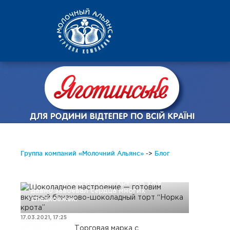
Шоколадное
настроение —
готовим
вкусный
бананово-
шоколадный
торт “Норка
крота”
Группа компаний «Молочний Альянс»
->
Блог
Вкуснейший шоколадный торт с
бананами под нежным кремом уже
давно завоевал сердца многих
сладкоежек.
17.03.2021, 17:25
Торговая марка с