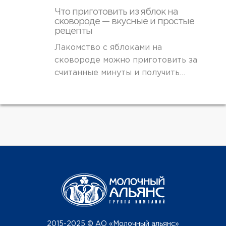
Что приготовить из яблок на
сковороде — вкусные и простые
рецепты
Лакомство с яблоками на
сковороде можно приготовить за
считанные минуты и получить…
2015-2025 © АО «Молочный альянс»