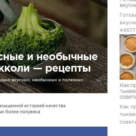
вкусн
Готов
вкусн
44677
сные и необычные
кколи — рецепты
олько вкусных, необычных и полезных
Как п
тыкве
совет
насыщенной историей качества
Как п
ю более полувека
тыкве
совет