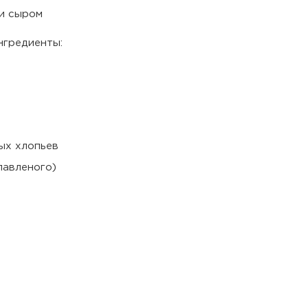
нгредиенты:
ных хлопьев
лавленого)