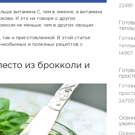
22481
льше витамина С, чем в лимоне, а витамина
ркови. И это не говоря о других
Готов
окколи не меньше, чем в других овощах.
теплы
 так и приготовленной. В этой статье
Готов
 необычных и полезных рецептов с
теплы
14967
песто из брокколи и
Готов
прост
Готов
прост
24705
Осенн
ужин 
Осенн