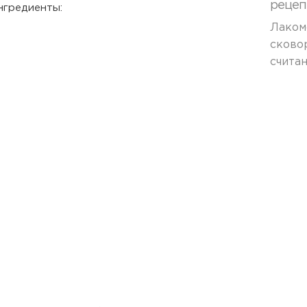
рецеп
нгредиенты:
Лаком
сково
счита