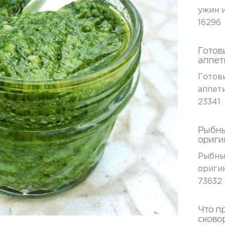
ужин 
16296
Готов
аппет
Готов
аппет
23341
Рыбны
ориги
Рыбны
ориги
73632
Что п
сково